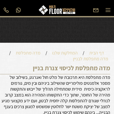
דף הבית
/
המחלקות שלנו
/
מדה מתפלסת
/
מדה מתפלסת לבניין
מדה מתפלסת לכיסוי צנרת בניין
מדה מתפלסת היא תרכובת של מלט חול ואגרגט, בשילוב של
מספר אלמנטים פולימריים שהשילוב ביניהם ובין מים, גורמים
לראקציה כימית מידית שמתחילה תהליך של ייבוש והתקשות
מהירה של החומר, שתוך כדי התקשותו המהירה הוא במצב קרוב
לנוזלי שגורם להתפלסות קלה יחסית לבטון, ועם ידע מקצועי מגיע
למצב של יציקת משטח ישר לחלוטין שמשמש למגוון צרכים בענף
הבנייה... בינהם שימוש לכיסוי צנרת בניין.