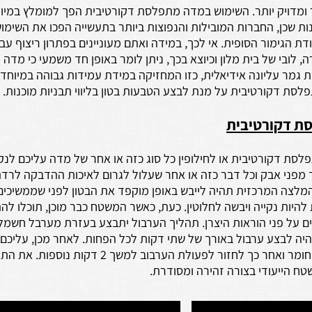
מדויק יותר. השימוש במדה מתפלסת דקורטיבית הפך למומלץ במיו
נות שכן, החברות המובילות והנפוצות ביותר בתעשייה הפכו את השימו
 הגימור הסופית. אי לכך, במידה ואתם מעוניינים בפתרון ריצוף עבו
, לובי של בית מלון וכיוצא בכך, ניתן לומר באופן חד משמעי כי מד
מר עליונה אידיאלית, כזו המחזיקה במידת עמידות גבוהה במיוחד. כ
סת דקורטיבית על מנת לבצע הטבעות בטון בליווי תבניות מוכנות.
ת דקורטיבית
ת דקורטיבית או לחילופין כל סוג כזה או אחר של מדה עליכם לנקו
 מפני אבק וכל דבר כזה או אחר שעלול לגרום לאיכות ההדבקה לרד
ההמלצה המרכזית תהיה לייבש באופן מוקפד את הבטון לפני שממשיכי
להיות נקייה ויבשה לחלוטין. כעת, כאשר המשטח כבר מוכן, תוכלו לה
 על פני הוראות היצרן. תהליך הערבול יתבצע בעזרת מערבל חשמלי
ה לבצע ערבול באורך של שתי דקות לכל הפחות. לאחר מכן, עליכם 
כדקה לצורך התייצבות החומר ואחר כך לחזור לפעולת הערבוב למשך 2 דקות 
טח הייעודי בצורה זהירה ומסודרת.