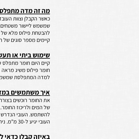
מה זה מדה מתפלס
כאשר הקבלן וצוות העוב
שמשמש ליישור משטחים (פ
להבטחת פילוס מלא של ה
קיימים מספר סוגים של ח
שימוש ביתי או תעש
קיים היום חומר מתפלס ע
חומר פילוס משיג מראה מ
למדה המתפלסת שמשמשת 
איך משתמשים במד
את החומר רוכשים בצורה 
של המים ולריכוז החומר.
העובי יגיע ל-30 מ"מ. ניתן לפלס מתחמים פנימיים וגם חצרות, מקלטים, שבילים, מבני תעשייה ועוד.
באיזה קבלן כדאי ל