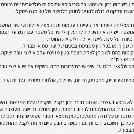
).בשימוש נכון ובשימוש בחומרי כיסוי אפוקסיים פוליאוריתניים נכונים
 וחזקה שיכולה להגיע לחוזק בלחיצה של 30 מגה פסקל.
מצליחה לפתור את בעיית העקמומיות ברצפה או לוודא יישור המשט
המשטח. יש לה את היכולת להתאזן וליישר כל משטח עם דגש על רצפות 
מיוחד על מנת ליישר או להחליק את החומר.
, או בכל גוון ממניפת צבעים של ral, מט או מבריק.
קומות בהם לא ניתן לצקת רצפת בטון מזוינת עקב אילוצי גובה יציקה.
.
ניתן להגיע לגובה נמוך יותר של 7/8 מ"מ ע"י שימוש בתערובות מדה בשקים אם יש אילוצ
ם ציבוריים, מחסנים, חנויות, שבילים, אולמות סטודיו, גלריות ועוד.
לא נבצע בעצמנו. אנחנו נבחר נכון בקבלן שקבלנו עליו המלצות, נהי
העבודה. אם החלטתם לבחור ברצפת בטון מוחלק חדישה ומעוצבת את
ת מדברים על מדה מתפלסת. כאן תמצאו הסבר פשוט שיעזור לכם להב
ל כך חשובה. היכרות עם המושגים הבסיסיים חיונית לקבלת החלטות 
תבצעת.