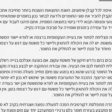
ימה לכל קבלן שיפוצים. השגת התוצאות הטובות ביותר מחייבת אתכ
קבלן להכיר את סוגי החומרים ולדעת לבחור נכון בחומרים שמתאימי
עי ומנוסה תבוא לידי ביטוי בתוצאה הסופית. אתם תיהנו לעבוד עם א
יד על עמידה בזמנים ושמירה על סביבת עבודה נקייה.
מצליחה לפתור את בעיית העקמומיות ברצפה או לוודא יישור המשט
המשטח. יש לה את היכולת להתאזן וליישר כל משטח עם דגש על רצפות 
מיוחד על מנת ליישר או להחליק את החומר.
בים בהם נדרש תיקון של משטח עקום. אם בוצעה אצלכם בנייה רשלנ
ח לפתוח לכם את הבעיה. את עבודת ההתקנה יש לבצע בצורה מקצ
של החומר (ברגע שהוא בא במגע עם מים) מחייב פעולה מהירה ומיומנת
י הריצוף. ההכנה של התערובת פשוטה אך שימוש לא נכון לא יפתור 
ה לפתור את בעיית העקמומיות או לוודא שהמשטח אכן ישר בעודה ז
ה את היכולת להתאזן וליישר כל משטח עם דגש על רצפות בטון. אין כ
ל מנת ליישר או להחליק את החומר.
מדה מתפלסת דקורטיבית הפכה לפעולה נפוצה ושגרתית בקרב לא מ
ס מתבצע בעזרת חומר גלם גרגירי המתערבב יחד עם מים ומונח על 