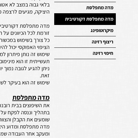
בלאי גבוה במצב לא אטום 
מדה מתפלסת
היציקה, מגיעים לרצפה מוגנת
מדה מתפלסת דקורטיבית
מדה מתפלסת דקורטיבית 
מיקרוטופינג
זורמת לכל הכיוונים על 
כל צורך בשימוש במכשור 
ריצוף רזינה
הציפוי האפוקסי יכול להיות שקוף
חיפוי רזינה
שימוש זה נותן פיתרון למ
תעשייתית זו הוא מינימום 2 או 3 ס"מ
זאת.
שימוש זה הוא בעיקר לשטחי
מדה מתפלסת
את השיפוצים בבית רובנו 
בתהליך וננסה לפקח על 
שומעים את הקבלן והצוו
מדה מתפלסת ומדוע היא כ
ומעקב אחר העבודה שמ