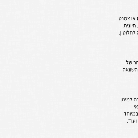
 או צמנט
חיונית
חלוטין.
חר של
השוואה
 למינון
י
עבה במיוחד