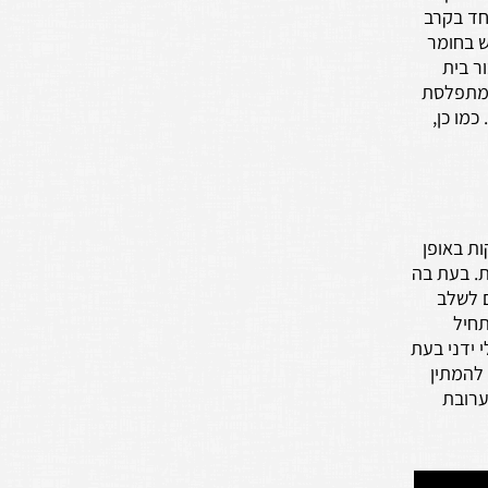
חד בקרב
ש בחומר
ר בית
ה מתפלסת
מו כן,
ת באופן
ת. בעת בה
ם לשלב
תחיל
 ידני בעת
להמתין
נוספות. את התערובת