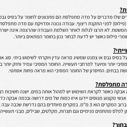
ת?
דים שלו מדברים על מדה מתפלסת הם מתכוונים לחומר על בסיס גבס
ילוס) לפני התקנת ריצוף. עבודה נכונה ומדויקת עם מדה מתפלסת 
משטח. לא תרצו לגלות לאחר השלמת העבודה שהרצפה אינה ישרה ל
ומרי פילוס כאשר יש לדעת לבחור נכון בחומר המתאים ביותר.
ייתי?
ל בסיס גבס או צמנט שמשיג מראה עדין ויוקרתי לשימוש ביתי. סוג א
סיבי יותר ומיועד למרחבי תעשייה. החומר המסיבי עמיד וחזק יותר ב
בבתים. החיסרון של החומר המסיבי הוא מראה פחות אסתטי.
ה מתפלסת?
אבקה כאשר לקראת השימוש יש למהול אותה במים. ישנה חשיבות רבה
 אנשי מקצוע מנוסים יידעו איזו כמות של מים דרושה ובכמה אבקה כדא
להשתמש. העובי הנדרש ברוב המקרים הוא 3 מ"מ. במקרים מיוחדים בהם נדרשת שכבה 
בחור?