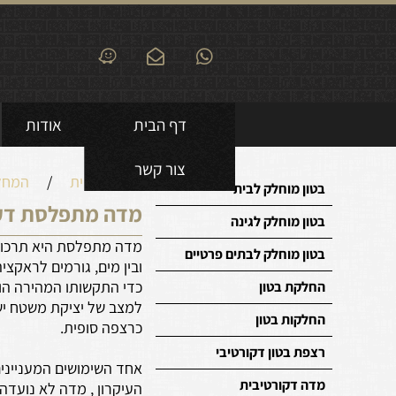
דף הבית
אודות
צור קשר
דף הבית
/
המחל
בטון מוחלק לבית
מדה מתפלסת דקו
בטון מוחלק לגינה
מדה מתפלסת היא תרכובת
בטון מוחלק לבתים פרטיים
ובין מים, גורמים לראקצ
כדי התקשותו המהירה הוא
החלקת בטון
למצב של יציקת משטח ישר
החלקות בטון
כרצפה סופית.
רצפת בטון דקורטיבי
אחד השימושים המענייני
מדה דקורטיבית
העיקרון , מדה לא נועדה